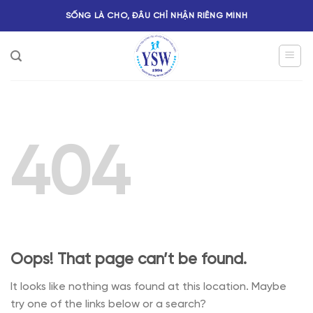
SỐNG LÀ CHO, ĐÂU CHỈ NHẬN RIÊNG MÌNH
404
Oops! That page can’t be found.
It looks like nothing was found at this location. Maybe
try one of the links below or a search?