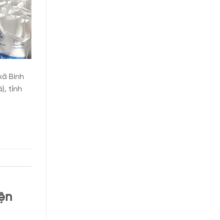
xã Bình
), tỉnh
ện