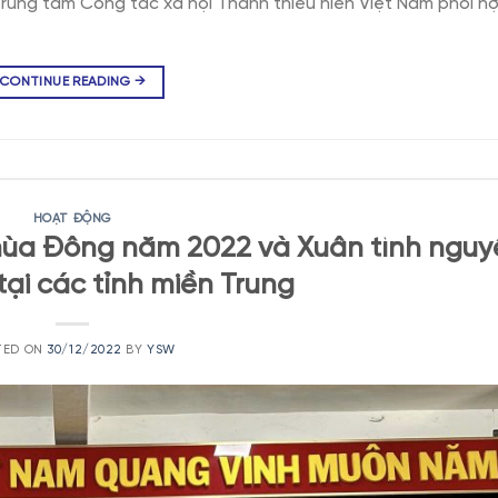
Trung tâm Công tác xã hội Thanh thiếu niên Việt Nam phối hợ
CONTINUE READING
→
HOẠT ĐỘNG
mùa Đông năm 2022 và Xuân tình nguy
ại các tỉnh miền Trung
TED ON
30/12/2022
BY
YSW