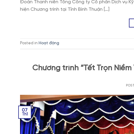
Đoàn Thanh niên Tổng Công ty Cổ phần Dịch vụ Kỹ 
hiện Chương trình tại Tỉnh Bình Thuận […]
Posted in
Hoạt động
Chương trình “Tết Trọn Niềm 
POS
07
Th1