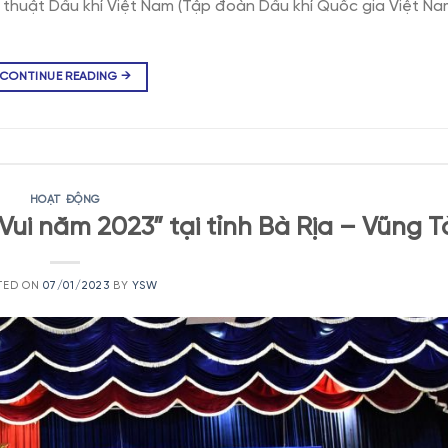
thuật Dầu khí Việt Nam (Tập đoàn Dầu khí Quốc gia Việt Na
CONTINUE READING
→
HOẠT ĐỘNG
Vui năm 2023” tại tỉnh Bà Rịa – Vũng T
TED ON
07/01/2023
BY
YSW