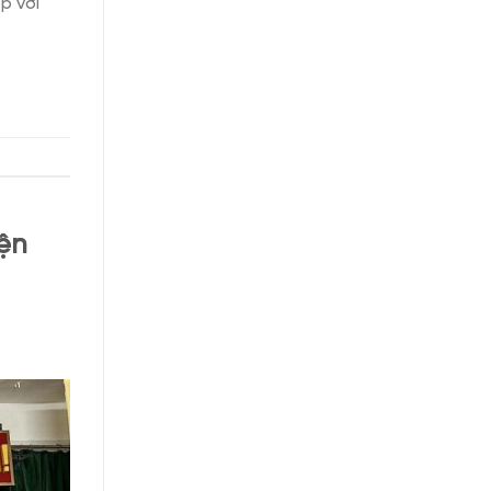
p với
ện