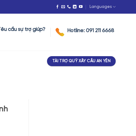
Languages
u cầu sự trợ giúp?
Hotline: 091 211 6668
TÀI TRỢ QUỸ XÂY CẦU AN YÊN
inh