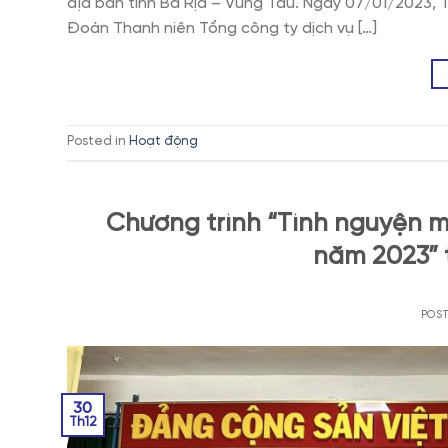
địa bàn tỉnh Bà Rịa – Vũng Tàu. Ngày 07/01/2023, 
Đoàn Thanh niên Tổng công ty dịch vụ […]
Posted in
Hoạt động
Chương trình “Tình nguyện 
năm 2023” t
POS
30
Th12