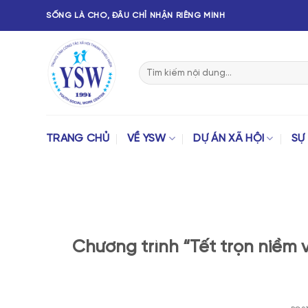
SỐNG LÀ CHO, ĐÂU CHỈ NHẬN RIÊNG MÌNH
TRANG CHỦ
VỀ YSW
DỰ ÁN XÃ HỘI
SỰ 
Chương trình “Tết trọn niềm 