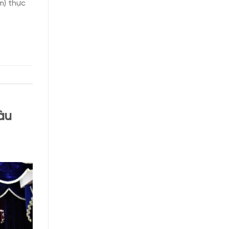
m) thực
àu