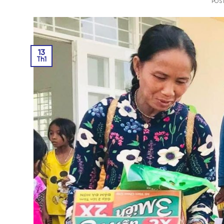
POS
13
Th1