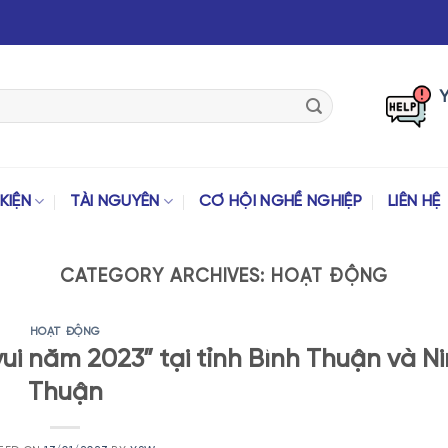
Yê
KIỆN
TÀI NGUYÊN
CƠ HỘI NGHỀ NGHIỆP
LIÊN HỆ
CATEGORY ARCHIVES:
HOẠT ĐỘNG
HOẠT ĐỘNG
vui năm 2023” tại tỉnh Bình Thuận và N
Thuận