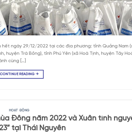
 hết ngày 29/12/2022 tại các địa phương: tỉnh Quảng Nam (
h, huyện Trà Bồng), tỉnh Phú Yên (xã Hoà Tịnh, huyện Tây Hoà
ành cùng […]
CONTINUE READING
→
HOẠT ĐỘNG
mùa Đông năm 2022 và Xuân tình nguy
3” tại Thái Nguyên