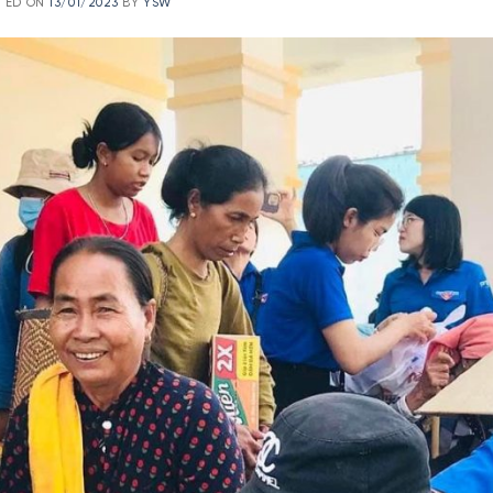
TED ON
13/01/2023
BY
YSW