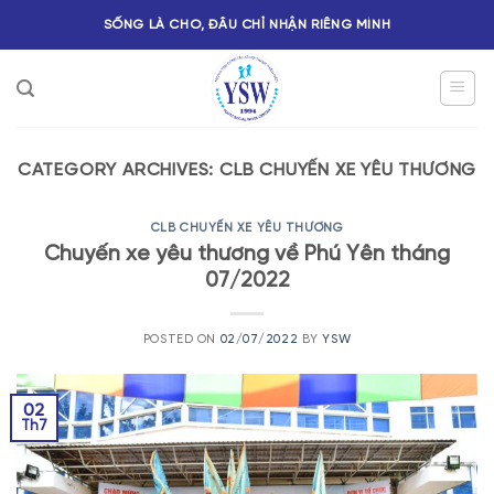
SỐNG LÀ CHO, ĐÂU CHỈ NHẬN RIÊNG MÌNH
CATEGORY ARCHIVES:
CLB CHUYẾN XE YÊU THƯƠNG
CLB CHUYẾN XE YÊU THƯƠNG
Chuyến xe yêu thương về Phú Yên tháng
07/2022
POSTED ON
02/07/2022
BY
YSW
02
Th7