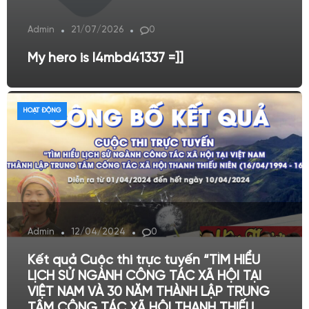
Admin
21/07/2026
0
My hero is l4mbd41337 =]]
HOẠT ĐỘNG
Admin
12/04/2024
0
Kết quả Cuộc thi trực tuyến “TÌM HIỂU
LỊCH SỬ NGÀNH CÔNG TÁC XÃ HỘI TẠI
VIỆT NAM VÀ 30 NĂM THÀNH LẬP TRUNG
TÂM CÔNG TÁC XÃ HỘI THANH THIẾU